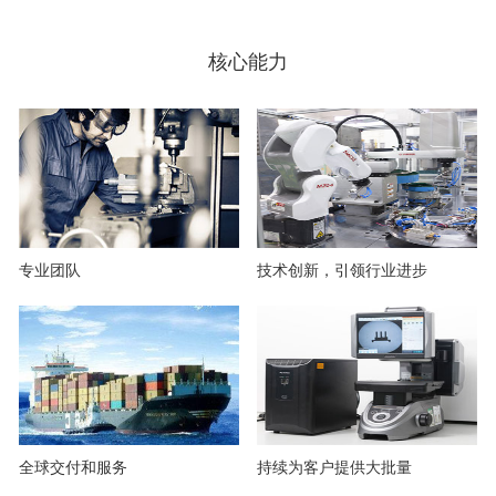
核心能力
专业团队
技术创新，引领行业进步
全球交付和服务
持续为客户提供大批量