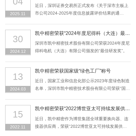
04
近日，深圳证券交易所正式发布《关于深市主板上
市公司2024-2025年度信息披露评价结果的通
2025.11
报》，凯中精密（股票代码：002823）首次荣获信
息披露考核最高级A级（优秀）评价。
凯中精密荣获“2024年度尼得科（大连）最佳研发奖”
30
深圳市凯中精密技术股份有限公司荣获2024年度尼
得科电机（大连）有限公司颁发的“最佳研发奖”。
2024.12
凯中精密荣获国家级“绿色工厂”称号
13
近日，国家工业和信息化部公示2023年度绿色制造
名单，深圳市凯中精密技术股份有限公司荣获“国家
2024.03
级绿色工厂”称号。
凯中精密荣获“2022博世亚太可持续发展供应商奖“
15
近日，凯中精密作为博世集团全球重要换向器、连
接器供应商，荣获“2022博世亚太可持续发展供应
2022.11
商奖”，成为博世汽车事业部唯一获该奖的供应商。