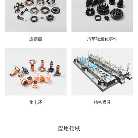
连接器
汽车轻量化零件
集电环
精密模具
应用领域