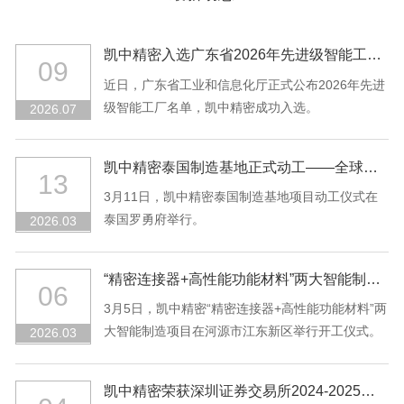
凯中精密入选广东省2026年先进级智能工厂名单
09
近日，广东省工业和信息化厅正式公布2026年先进
级智能工厂名单，凯中精密成功入选。
2026.07
凯中精密泰国制造基地正式动工——全球化战略布局再启新程
13
3月11日，凯中精密泰国制造基地项目动工仪式在
泰国罗勇府举行。
2026.03
“精密连接器+高性能功能材料”两大智能制造项目正式开工
06
3月5日，凯中精密“精密连接器+高性能功能材料”两
大智能制造项目在河源市江东新区举行开工仪式。
2026.03
凯中精密荣获深圳证券交易所2024-2025年度信息披露工作A级评级