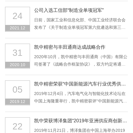
公司入选工信部“制造业单项冠军”
24
日前，国家工业和信息化部、中国工业经济联合会
发布了《关于制造业单项冠军第六批遴选和第三批
2021.12
通过复核企业名单的公示》，凯中精密的换向器入
选“制造业单项冠军”产品。
凯中精密与丰田通商达成战略合作
31
2020年10月，凯中精密与丰田通商（中国）有限公
司签署了《战略合作框架协议》，双方约定将通过
2020.10
优势资源整合，在新能源汽车相关零部件业务领域
展开全方位战略合作.
凯中精密荣获“中国新能源汽车行业优秀供应商”
05
2019年12月4日，汽车电气化与智能化技术论坛在
中国上海隆重举行，凯中精密获评“中国新能源汽车
2019.12
行业优秀供应商”。
凯中荣获博泽集团“2019年亚洲供应商创新奖”
22
2019年11月21日，博泽集团在中国上海举办2019